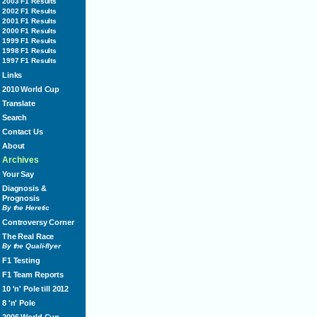
2003 F1 Results
2002 F1 Results
2001 F1 Results
2000 F1 Results
1999 F1 Results
1998 F1 Results
1997 F1 Results
Links
2010 World Cup
Translate
Search
Contact Us
About
Archives
Your Say
Diagnosis &
Prognosis
By the Heretic
Controversy Corner
The Real Race
By the Quali-flyer
F1 Testing
F1 Team Reports
10 'n' Pole till 2012
8 'n' Pole