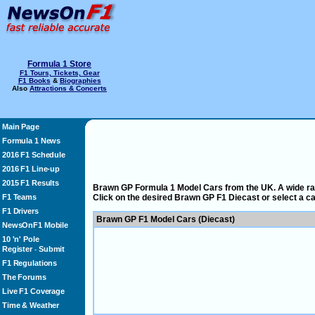
Formula 1 Store
F1 Tours, Tickets, Gear
F1 Books
&
Biographies
Also
Attractions & Concerts
Main Page
Formula 1 News
2016 F1 Schedule
2016 F1 Line-up
2015 F1 Results
Brawn GP Formula 1 Model Cars from the UK. A wide ran
F1 Teams
Click on the desired Brawn GP F1 Diecast or select a 
F1 Drivers
Brawn GP F1 Model Cars (Diecast)
NewsOnF1 Mobile
10 'n' Pole
Register
Submit
-
F1 Regulations
The Forums
Live F1 Coverage
Time & Weather