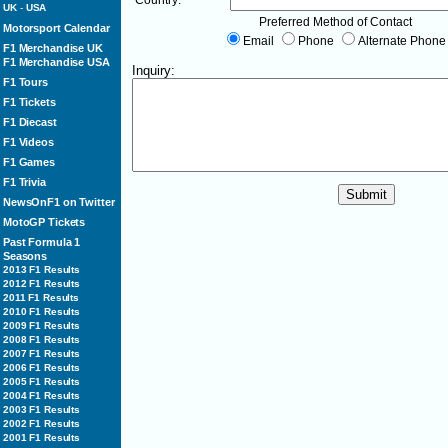
Country:
UK
-
USA
Preferred Method of Contact
Motorsport Calendar
Email
Phone
Alternate Phon
F1 Merchandise UK
F1 Merchandise USA
Inquiry:
F1 Tours
F1 Tickets
F1 Diecast
F1 Videos
F1 Games
F1 Trivia
NewsOnF1 on Twitter
MotoGP Tickets
Past Formula 1
Seasons
2013 F1 Results
2012 F1 Results
2011 F1 Results
2010 F1 Results
2009 F1 Results
2008 F1 Results
2007 F1 Results
2006 F1 Results
2005 F1 Results
2004 F1 Results
2003 F1 Results
2002 F1 Results
2001 F1 Results