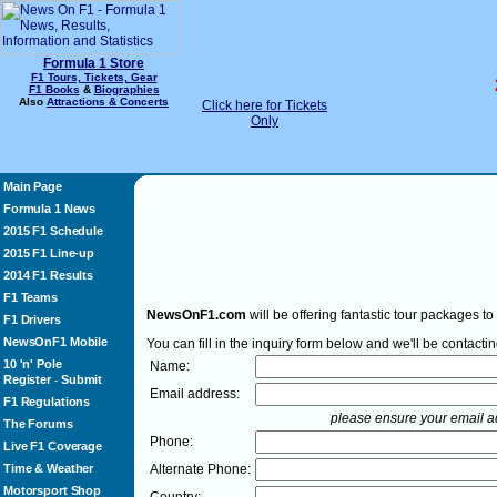
Formula 1 Store
F1 Tours, Tickets, Gear
F1 Books
&
Biographies
Also
Attractions & Concerts
Click here for Tickets
Only
Main Page
Formula 1 News
2015 F1 Schedule
2015 F1 Line-up
2014 F1 Results
F1 Teams
NewsOnF1.com
will be offering fantastic tour packages 
F1 Drivers
NewsOnF1 Mobile
You can fill in the inquiry form below and we'll be contac
10 'n' Pole
Name:
Register
Submit
-
Email address:
F1 Regulations
please ensure your email ad
The Forums
Phone:
Live F1 Coverage
Time & Weather
Alternate Phone:
Motorsport Shop