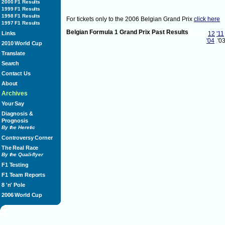
2000 F1 Results
1999 F1 Results
1998 F1 Results
For tickets only to the 2006 Belgian Grand Prix
click here
1997 F1 Results
Belgian Formula 1 Grand Prix Past Results
Links
On L1
12
'11
'04
'0
2010 World Cup
Translate
Search
Contact Us
About
Archives
Your Say
Diagnosis &
Prognosis
By the Heretic
Controversy Corner
The Real Race
By the Quali-flyer
F1 Testing
F1 Team Reports
8 'n' Pole
2006 World Cup