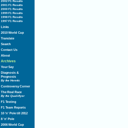
2002 F1 Results
2001 F1 Results
2000 F1 Results
1999 F1 Results
1998 F1 Results
1997 F1 Results
Links
2010 World Cup
Translate
Search
Contact Us
About
Archives
Your Say
Diagnosis &
Prognosis
By the Heretic
Controversy Corner
The Real Race
By the Quali-flyer
F1 Testing
F1 Team Reports
10 'n' Pole till 2012
8 'n' Pole
2006 World Cup