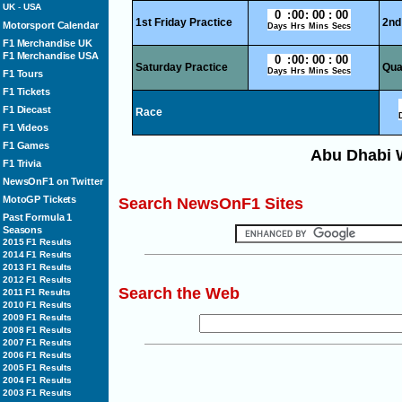
UK
-
USA
1st Friday Practice
2nd
Motorsport Calendar
F1 Merchandise UK
F1 Merchandise USA
Saturday Practice
Qua
F1 Tours
F1 Tickets
F1 Diecast
Race
F1 Videos
F1 Games
Abu Dhabi 
F1 Trivia
NewsOnF1 on Twitter
MotoGP Tickets
Search NewsOnF1 Sites
Past Formula 1
Seasons
2015 F1 Results
2014 F1 Results
2013 F1 Results
2012 F1 Results
Search
the Web
2011 F1 Results
2010 F1 Results
2009 F1 Results
2008 F1 Results
2007 F1 Results
2006 F1 Results
2005 F1 Results
2004 F1 Results
2003 F1 Results