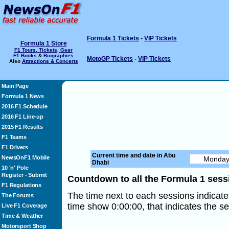
Formula 1 Tickets
-
VIP Tickets
Formula 1 Store
F1 Tours, Tickets, Gear
F1 Books
&
Biographies
MotoGP Tickets
-
VIP Tickets
Also
Attractions & Concerts
Main Page
Formula 1 News
2016 F1 Schedule
2016 F1 Line-up
2015 F1 Results
F1 Teams
F1 Drivers
Current time and date in Abu
NewsOnF1 Mobile
Dhabi
10 'n' Pole
Register
Submit
-
Countdown to all the Formula 1 sess
F1 Regulations
The time next to each sessions indicates
The Forums
time show 0:00:00, that indicates the se
Live F1 Coverage
Time & Weather
Motorsport Shop