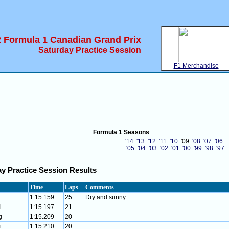
 Formula 1 Canadian Grand Prix
Saturday Practice Session
F1 Merchandise
Formula 1 Seasons
'14
'13
'12
'11
'10
'09
'08
'07
'06
'05
'04
'03
'02
'01
'00
'99
'98
'97
y Practice Session Results
Time
Laps
Comments
1:15.159
25
Dry and sunny
i
1:15.197
21
g
1:15.209
20
i
1:15.210
20