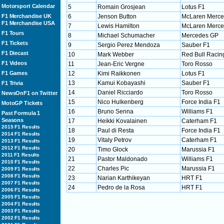
Motorsport Calendar
5
Romain Grosjean
Lotus F1
F1 Merchandise UK
6
Jenson Button
McLaren Merc
F1 Merchandise USA
7
Lewis Hamilton
McLaren Merc
F1 Tours
8
Michael Schumacher
Mercedes GP
F1 Tickets
9
Sergio Perez Mendoza
Sauber F1
F1 Diecast
10
Mark Webber
Red Bull Racin
F1 Videos
11
Jean-Eric Vergne
Toro Rosso
F1 Games
12
Kimi Raikkonen
Lotus F1
13
Kamui Kobayashi
Sauber F1
F1 Trivia
14
Daniel Ricciardo
Toro Rosso
NewsOnF1 on Twitter
15
Nico Hulkenberg
Force India F1
MotoGP Tickets
16
Bruno Senna
Williams F1
Past Formula 1
Seasons
17
Heikki Kovalainen
Caterham F1
2015 F1 Results
18
Paul di Resta
Force India F1
2014 F1 Results
19
Vitaly Petrov
Caterham F1
2013 F1 Results
2012 F1 Results
20
Timo Glock
Marussia F1
2011 F1 Results
21
Pastor Maldonado
Williams F1
2010 F1 Results
22
Charles Pic
Marussia F1
2009 F1 Results
2008 F1 Results
23
Narian Karthikeyan
HRT F1
2007 F1 Results
24
Pedro de la Rosa
HRT F1
2006 F1 Results
2005 F1 Results
2004 F1 Results
2003 F1 Results
2002 F1 Results