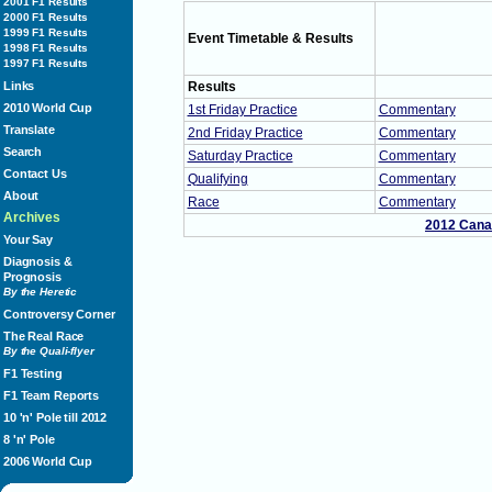
2001 F1 Results
2000 F1 Results
1999 F1 Results
Event Timetable & Results
1998 F1 Results
1997 F1 Results
Links
Results
2010 World Cup
1st Friday Practice
Commentary
Translate
2nd Friday Practice
Commentary
Search
Saturday Practice
Commentary
Contact Us
Qualifying
Commentary
About
Race
Commentary
Archives
2012 Cana
Your Say
Diagnosis &
Prognosis
By the Heretic
Controversy Corner
The Real Race
By the Quali-flyer
F1 Testing
F1 Team Reports
10 'n' Pole till 2012
8 'n' Pole
2006 World Cup