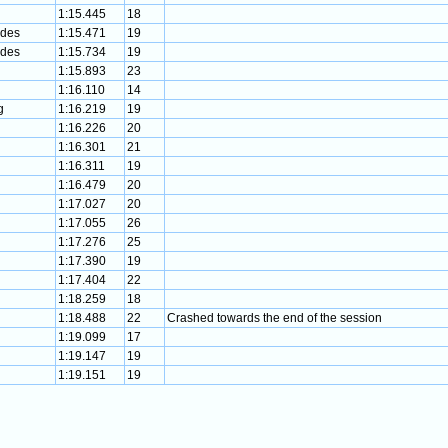
1:15.445
18
edes
1:15.471
19
edes
1:15.734
19
1:15.893
23
1:16.110
14
g
1:16.219
19
1:16.226
20
1:16.301
21
1:16.311
19
1:16.479
20
1:17.027
20
1:17.055
26
1:17.276
25
1:17.390
19
1:17.404
22
1:18.259
18
1:18.488
22
Crashed towards the end of the session
1:19.099
17
1:19.147
19
1:19.151
19