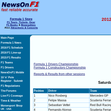
2012
Formula 1 Store
F1 Tours, Tickets, Gear
F1 Books
&
Biographies
Also
Attractions & Concerts
Main Page
Formula 1 News
2016 F1 Schedule
2016 F1 Line-up
2015 F1 Results
F1 Teams
Formula 1 Drivers Championship
F1 Drivers
Formula 1 Constructors Championship
NewsOnF1 Mobile
Reports & Results from other sessions
10 'n' Pole
Register
Submit
-
Saturda
F1 Regulations
Position
Driver
Team
The Forums
1
Nico Rosberg
Mercedes GP
Live F1 Coverage
2
Felipe Massa
Scuderia Ferrar
Time & Weather
3
Sebastian Vettel
Red Bull Racin
Motorsport Shop
UK
-
USA
4
Fernando Alonso
Scuderia Ferrar