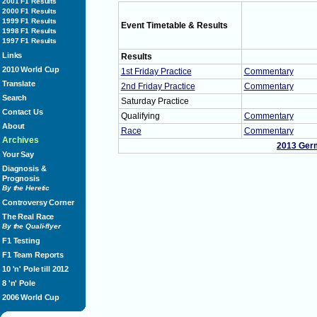
2001 F1 Results
2000 F1 Results
1999 F1 Results
Event Timetable & Results
1998 F1 Results
1997 F1 Results
Links
Results
2010 World Cup
1st Friday Practice
Commentary
Translate
2nd Friday Practice
Commentary
Search
Saturday Practice
Contact Us
Qualifying
Commentary
About
Race
Commentary
Archives
2013 Germ
Your Say
Diagnosis &
Prognosis
By the Heretic
Controversy Corner
The Real Race
By the Quali-flyer
F1 Testing
F1 Team Reports
10 'n' Pole till 2012
8 'n' Pole
2006 World Cup