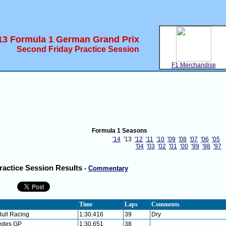
13 Formula 1 German Grand Prix
Second Friday Practice Session
F1 Merchandise
Formula 1 Seasons
'14
'13
'12
'11
'10
'09
'08
'07
'06
'05
'04
'03
'02
'01
'00
'99
'98
'97
ractice Session Results
-
Commentary
Time
Laps
Comments
ull Racing
1:30.416
39
Dry
edes GP
1:30.651
38