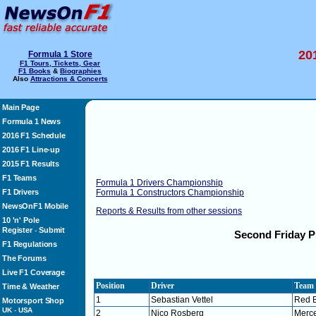
20
Formula 1 Store
F1 Tours, Tickets, Gear
F1 Books
&
Biographies
Also
Attractions & Concerts
Main Page
Formula 1 News
2016 F1 Schedule
2016 F1 Line-up
2015 F1 Results
F1 Teams
Formula 1 Drivers Championship
F1 Drivers
Formula 1 Constructors Championship
NewsOnF1 Mobile
Reports & Results from other sessions
10 'n' Pole
Register
Submit
-
Second Friday P
F1 Regulations
The Forums
Live F1 Coverage
Position
Driver
Team
Time & Weather
1
Sebastian Vettel
Red B
Motorsport Shop
UK
-
USA
2
Nico Rosberg
Merc