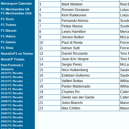
Motorsport Calendar
3
Mark Webber
Red B
F1 Merchandise UK
4
Romain Grosjean
Lotus
F1 Merchandise USA
5
Kimi Raikkonen
Lotus
F1 Tours
6
Fernando Alonso
Scude
F1 Tickets
7
Felipe Massa
Scude
F1 Diecast
8
Lewis Hamilton
Merc
F1 Videos
9
Jenson Button
McLa
F1 Games
10
Paul di Resta
Force
F1 Trivia
11
Adrian Sutil
Force
12
Daniel Ricciardo
Toro 
NewsOnF1 on Twitter
13
Jean-Eric Vergne
Toro 
MotoGP Tickets
14
Sergio Perez
McLa
Past Formula 1
Seasons
15
Nico Hulkenberg
Saub
2015 F1 Results
16
Esteban Gutierrez
Saub
2014 F1 Results
17
Valtteri Bottas
Willi
2013 F1 Results
2012 F1 Results
18
Pastor Maldonado
Willi
2011 F1 Results
19
Charles Pic
Cate
2010 F1 Results
20
Giedo van der Garde
Cate
2009 F1 Results
2008 F1 Results
21
Jules Bianchi
Marus
2007 F1 Results
22
Max Chilton
Marus
2006 F1 Results
2005 F1 Results
2004 F1 Results
2003 F1 Results
2002 F1 Results