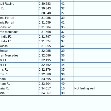
ull Racing
1:30.683
41
 F1
1:30.843
32
 F1
1:30.848
27
ria Ferrari
1:31.056
39
ria Ferrari
1:31.059
41
edes GP
1:31.304
35
ren Mercedes
1:31.568
37
 India F1
1:31.797
40
 India F1
1:31.824
34
Rosso
1:31.855
42
Rosso
1:32.055
39
ren Mercedes
1:32.086
36
er F1
1:32.495
39
er F1
1:32.762
44
ams F1
1:32.879
35
ams F1
1:32.880
36
rham F1
1:33.695
38
rham F1
1:33.804
40
sia F1
1:34.017
10
Not feeling well
sia F1
1:34.667
39