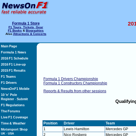
20
Formula 1 Store
F1 Tours, Tickets, Gear
F1 Books
&
Biographies
Also
Attractions & Concerts
Main Page
Formula 1 News
2016 F1 Schedule
2016 F1 Line-up
2015 F1 Results
F1 Teams
Formula 1 Drivers Championship
F1 Drivers
Formula 1 Constructors Championship
NewsOnF1 Mobile
Reports & Results from other sessions
10 'n' Pole
Register
Submit
-
Qualifyin
F1 Regulations
The Forums
Live F1 Coverage
Position
Driver
Team
Time & Weather
1
Lewis Hamilton
Mercedes GP
Motorsport Shop
UK
-
USA
2
Nico Rosberg
Mercedes GP