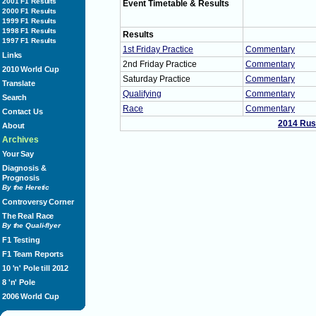
2001 F1 Results
Event Timetable & Results
2000 F1 Results
1999 F1 Results
1998 F1 Results
Results
1997 F1 Results
1st Friday Practice
Commentary
Links
2nd Friday Practice
Commentary
2010 World Cup
Saturday Practice
Commentary
Translate
Qualifying
Commentary
Search
Race
Commentary
Contact Us
2014 Rus
About
Archives
Your Say
Diagnosis &
Prognosis
By the Heretic
Controversy Corner
The Real Race
By the Quali-flyer
F1 Testing
F1 Team Reports
10 'n' Pole till 2012
8 'n' Pole
2006 World Cup