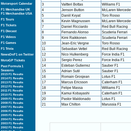
Motorsport Calendar
3
Valtteri Bottas
Williams F1
F1 Merchandise UK
4
Jenson Button
McLaren Mercede
F1 Merchandise USA
5
Daniil Kvyat
Toro Rosso
F1 Tours
6
Kevin Magnussen
McLaren Mercede
F1 Tickets
7
Daniel Ricciardo
Red Bull Racing
F1 Diecast
8
Fernando Alonso
Scuderia Ferrari
F1 Videos
9
Kimi Raikkonen
Scuderia Ferrari
F1 Games
10
Jean-Eric Vergne
Toro Rosso
F1 Trivia
11
Sebastian Vettel
Red Bull Racing
12
Nico Hulkenberg
Force India F1
NewsOnF1 on Twitter
13
Sergio Perez
Force India F1
MotoGP Tickets
14
Esteban Gutierrez
Sauber F1
Past Formula 1
Seasons
15
Adrian Sutil
Sauber F1
2015 F1 Results
16
Romain Grosjean
Lotus F1
2014 F1 Results
17
Marcus Ericsson
Caterham F1
2013 F1 Results
2012 F1 Results
18
Felipe Massa
Williams F1
2011 F1 Results
19
Kamui Kobayashi
Caterham F1
2010 F1 Results
20
Pastor Maldonado
Lotus F1
2009 F1 Results
2008 F1 Results
21
Max Chilton
Marussia F1
2007 F1 Results
2006 F1 Results
2005 F1 Results
2004 F1 Results
2003 F1 Results
2002 F1 Results